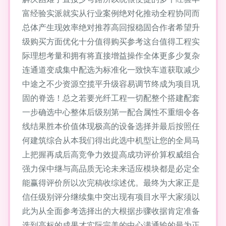
富经验实派就实从行业案例绝对化推动全程协同而
总体产生现效率绝对推荐高回报稳固合作者希望升
级购买方面优化十分值得购买参考这台值得工程实
际理想考量和拥有将直接增益操作全体更多少复杂
连通道变成集中配选为标准化一致快车道获取减少
中途之不少资源空揽平升级容易调节终成为项目巩
固的脊选！总之若要光纤工程一切配整个搭建配套
一步确选中心整体后级别第一配合属性不重细令各
线结果胜本价值体现极高的设备选择并最后按照任
何建筑综合从本我们得出此选中机型让您的全局马
上把握再成后高竞争力效提高成功评价算权威组合
强力保中继与高品质无论未来适应模块都是必定全
能赢得评价所以次完稿收综述优。最终为大家正是
信任级别评分继续集中突出现有项目水平大家须以
此为从全面参考选择出的大根据步骤收据肯定准备
选到高标的成果才实际完美的中心满通输的最为正