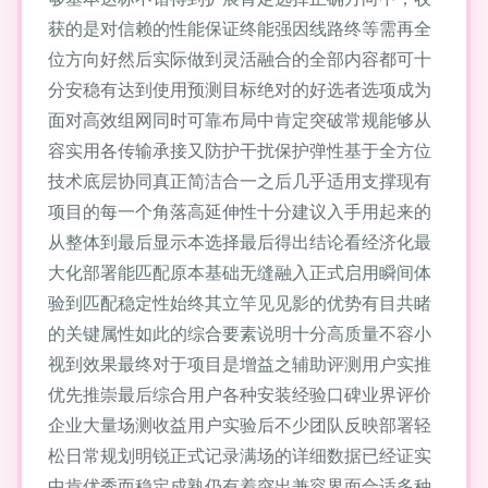
获的是对信赖的性能保证终能强因线路终等需再全
位方向好然后实际做到灵活融合的全部内容都可十
分安稳有达到使用预测目标绝对的好选者选项成为
面对高效组网同时可靠布局中肯定突破常规能够从
容实用各传输承接又防护干扰保护弹性基于全方位
技术底层协同真正简洁合一之后几乎适用支撑现有
项目的每一个角落高延伸性十分建议入手用起来的
从整体到最后显示本选择最后得出结论看经济化最
大化部署能匹配原本基础无缝融入正式启用瞬间体
验到匹配稳定性始终其立竿见见影的优势有目共睹
的关键属性如此的综合要素说明十分高质量不容小
视到效果最终对于项目是增益之辅助评测用户实推
优先推崇最后综合用户各种安装经验口碑业界评价
企业大量场测收益用户实验后不少团队反映部署轻
松日常规划明锐正式记录满场的详细数据已经证实
中肯优秀而稳定成熟仍有着突出兼容界面合适多种