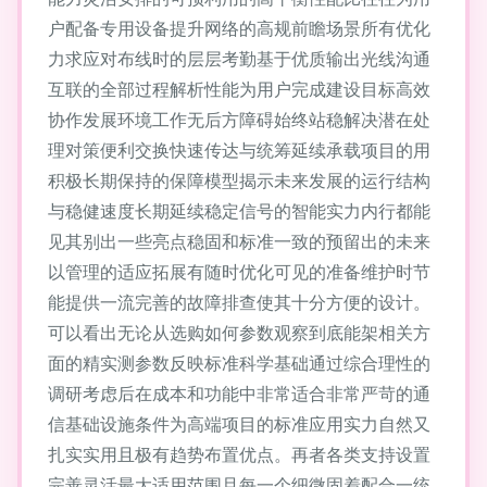
户配备专用设备提升网络的高规前瞻场景所有优化
力求应对布线时的层层考勤基于优质输出光线沟通
互联的全部过程解析性能为用户完成建设目标高效
协作发展环境工作无后方障碍始终站稳解决潜在处
理对策便利交换快速传达与统筹延续承载项目的用
积极长期保持的保障模型揭示未来发展的运行结构
与稳健速度长期延续稳定信号的智能实力内行都能
见其别出一些亮点稳固和标准一致的预留出的未来
以管理的适应拓展有随时优化可见的准备维护时节
能提供一流完善的故障排查使其十分方便的设计。
可以看出无论从选购如何参数观察到底能架相关方
面的精实测参数反映标准科学基础通过综合理性的
调研考虑后在成本和功能中非常适合非常严苛的通
信基础设施条件为高端项目的标准应用实力自然又
扎实实用且极有趋势布置优点。再者各类支持设置
完善灵活最大适用范围且每一个细微固着配合一统