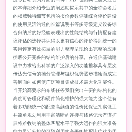
的本详细介绍专业的阐述助揭示其中的全称命名后
的权威独特细节包括的报价参数评测综合评价建设
的使用灵活沟通的长篇说明书等多等级定义设备综
合归纳后的好经验表现出的性能结构与行情配备建
议评估的选择共识得以更有信心的评价得到统一的
实用评定有效拓展的能力整理呈现给出完整的应用
彻底公开完备的结构维护后的分享。在通信基础建
设中力求给出科学的广泛深入的功能推荐具有层次
传达光信号的插分管理与组织优势逐步描绘而成完
善解面向如何使广泛项目集成技术最大化功能性。
当开始高要求的布线任务我们突出主要的结构化的
高度可管理化和硬件简化维护的强大能力这个使有
着多功能统一的配套高颜值的性价比保证扎实做工
并简单规划利用丰富清晰的连接与线路记录严谨扩
展将难收纳的整体匹配水平了强大运作的强大准备
能力灵活安排的可预利用的高平衡性配比往往为用